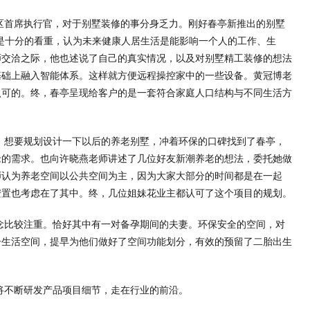
区首席执行官，对于别墅装修的事分身乏力。刚好春亭新推出的别墅
也是十分的看重，认为未来健康人居生活是能影响一个人的工作、生
师交洽之际，他也述说了自己的真实情况，以及对别墅精工装修的想法
基础上融入智能体系。这样就方便远程操控家中的一些设备。黄冠博老
认可的。终，春亭呈现给客户的是一套符合家庭人口结构与不同生活方
，想要规划设计一下以后的养老别墅，冲着环保的口碑找到了春亭，
老的需求。也向许晓燕老师讲述了几位好友新潮养老的想法，委托她做
师认为养老空间以公共空间为主，因为大家大部分的时间都是在一起
安置也考虑在了其中。终，几位姐妹花业主都认可了这个项目的规划。
念比较注重。恰好其中有一对备孕期间的夫妻。环保安全的空间，对
子生活空间，提早为他们做好了空间功能划分，有效的预留了二胎出生
将不断研发产品项目细节，走在行业的前沿。