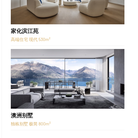
家化滨江苑
高端住宅 现代 530m²
澳洲别墅
独栋别墅 极简 800m²