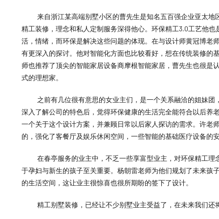
来自浙江某高端别墅小区的曹先生是知名五百强企业亚太地
精工装修，理念和私人定制服务深得他心。环保精工3.0工艺他
活，情绪，而环保是解决这些问题的体现。在与设计师黄冠博老
有更深入的探讨。他对智能化方面也比较看好，想在传统装修的
师也推荐了顶尖的智能家居设备商摩根智能家居，曹先生也很是
式的理想家。
之前有几位很有意思的女业主们，是一个关系融洽的姐妹团
深入了解公司的特色后，觉得环保健康的生活完全能符合以后养
一个关于这个设计方案，并兼顾日常以后家人探访的需求。许老
的，强化了客餐厅及娱乐休闲空间，一些智能的基础医疗设备的
在春亭服务的业主中，不乏一些享富型业主，对环保精工理
于孕妇与新生的孩子至关重要。杨朝雷老师为他们规划了未来孩
的生活空间，这让业主很惊喜也很所期盼的签下了设计。
精工别墅装修，已经让不少别墅业主受益了，在未来我们还