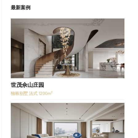
最新案例
世茂佘山庄园
独栋别墅 法式 1200m²