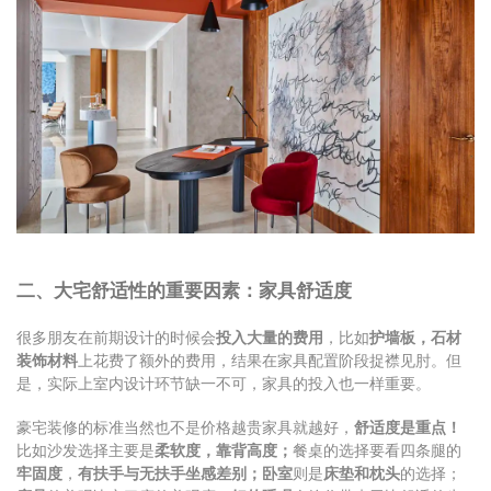
二、大宅舒适性的重要因素：家具舒适度
很多朋友在前期设计的时候会
投入大量的费用
，比如
护墙板，石材
装饰材料
上花费了额外的费用，结果在家具配置阶段捉襟见肘。但
是，实际上室内设计环节缺一不可，家具的投入也一样重要。
豪宅装修的标准当然也不是价格越贵家具就越好，
舒适度是重点！
比如沙发选择主要是
柔软度，靠背高度；
餐桌的选择要看四条腿的
牢固度
，
有扶手与无扶手坐感差别；卧室
则是
床垫和枕头
的选择；