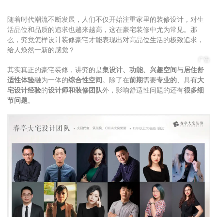
随着时代潮流不断发展，人们不仅开始注重家里的
装修设计
，对生
活品位和品质的追求也越来越高，这在豪宅装修中尤为常见。那
么，究竟怎样设计装修豪宅才能表现出对高品位生活的极致追求，
给人焕然一新的感觉？
广告
其实真正的豪宅装修，讲究的是
集设计、功能、兴趣空间
与
居住舒
适性体验
融为一体的
综合性空间
。除了在
前期
需要
专业的
、具有
大
宅设计经验
的
设计师和装修团队
外，影响舒适性问题的还有
很多细
节问题
。