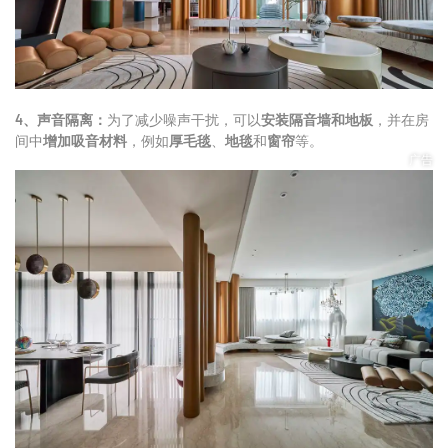
4、声音隔离：
为了减少噪声干扰，可以
安装隔音墙和地板
，并在房
间中
增加吸音材料
，例如
厚毛毯
、
地毯
和
窗帘
等。
广告