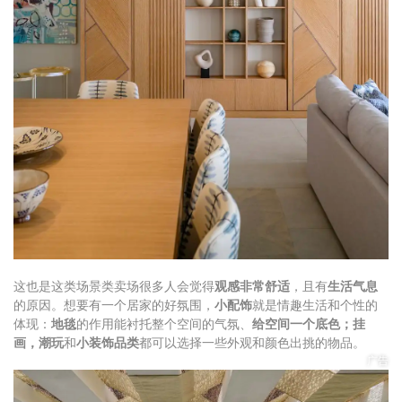
这也是这类场景类卖场很多人会觉得
观感非常舒适
，且有
生活气息
的原因。想要有一个居家的好氛围，
小配饰
就是情趣生活和个性的
体现：
地毯
的作用能衬托整个空间的气氛、
给空间一个底色；挂
画，潮玩
和
小装饰品类
都可以选择一些外观和颜色出挑的物品。
广告