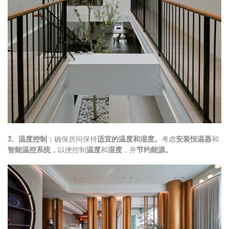
3、温度控制：
确保房间保持
适宜的温度和湿度。
考虑
安装恒温器
和
智能温控系统，
以便控制
温度
和
湿度
，并
节约能源。