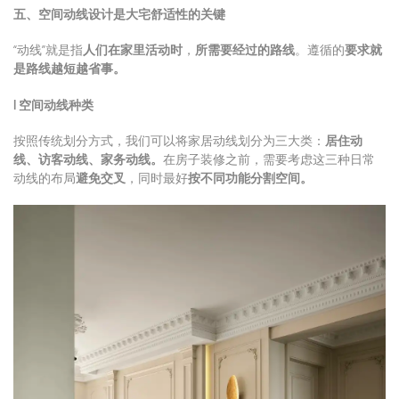
五、空间动线设计是大宅舒适性的关键
“动线”就是指
人们在家里活动时
，
所需要经过的路线
。遵循的
要求就
是路线越短越省事。
l
空间动线种类
按照传统划分方式，我们可以将
家居动线
划分为三大类：
居住动
线、
访客动线
、家务动线。
在房子装修之前，需要考虑这三种日常
动线的布局
避免交叉
，同时最好
按不同功能分割空间。