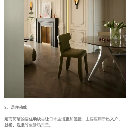
2、
居住动线
短而简洁的居住动线
会让日常生活
更加便捷
。主要应用于
出入户、
就餐、洗漱
等生活场景里。