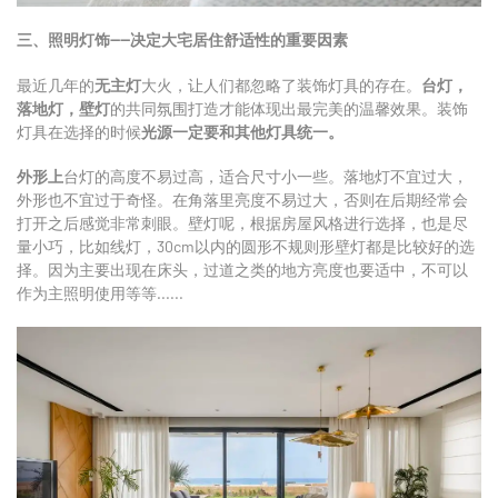
三、照明灯饰——决定大宅居住舒适性的重要因素
最近几年的
无主灯
大火，让人们都忽略了装饰灯具的存在。
台灯，
落地灯，壁灯
的共同氛围打造才能体现出最完美的温馨效果。装饰
灯具在选择的时候
光源一定要和其他灯具统一。
外形上
台灯的高度不易过高，适合尺寸小一些。落地灯不宜过大，
外形也不宜过于奇怪。在角落里亮度不易过大，否则在后期经常会
打开之后感觉非常刺眼。壁灯呢，根据房屋风格进行选择，也是尽
量小巧，比如线灯，30cm以内的圆形不规则形壁灯都是比较好的选
择。因为主要出现在床头，过道之类的地方亮度也要适中，不可以
作为
主照明
使用等等......